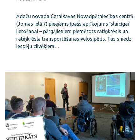
Ādažu novada Carnikavas Novadpētniecības centrā
(Jomas ielā 7) pieejams īpašs aprīkojums īslaicīgai
lietošanai – pārgājieniem piemērots ratiņkrēsls un
ratiņkrēsla transportēšanas velosipēds. Tas sniedz
iespēju cilvēkiem…