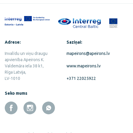
Adrese:
Saziņai:
Invalīdu un viņu draugu
mapeirons@apeirons.lv
apvienība Apeirons K.
Valdemāra iela 38 k1,
www.mapeirons.lv
Rīga Latvija,
LV-1010
+371 22025922
Seko mums