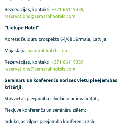
Rezervācijas, kontakti:
+371 66119339
,
reservations@semarahhotels.com
“Lielupe Hotel”
Adrese: Bulduru prospekts 64/68 Jūrmala, Latvija
Mājaslapa:
semarahhotels.com
Rezervācijas, kontakti:
+371 66119339
,
reservations@semarahhotels.com
Semināru un konferenču norises vietu pieejamības
kritēriji:
Stāvvietas pieejamība cilvēkiem ar invaliditāti;
Piekļuve konferenču un semināru zālēm;
Indukcijas cilpas pieejamība konferenču zālē;