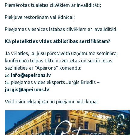
Piemērotas tualetes cilvēkiem ar invaliditāti;
Piekļuve restorānam vai ēdnīcai;
Pieejamas viesnīcas istabas cilvēkiem ar invaliditāti.
Kā pieteikties vides atbilstības sertifikātam?
Ja vēlaties, lai jūsu pārstāvētā uzņēmuma semināra,
konferenču telpas tiktu novērtētas un sertificētas,
sazinieties ar “Apeirons” komandu:
📧
info@apeirons.lv
📧 pieejamas vides eksperts Jurģis Briedis –
jurgis@apeirons.lv
Veidosim iekļaujošu un pieejamu vidi kopā!