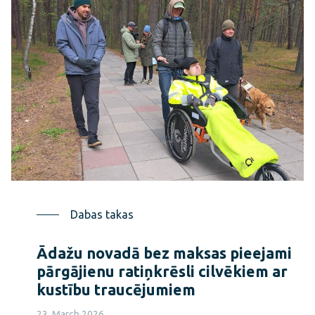
Dabas takas
Ādažu novadā bez maksas pieejami
pārgājienu ratiņkrēsli cilvēkiem ar
kustību traucējumiem
23. March 2026