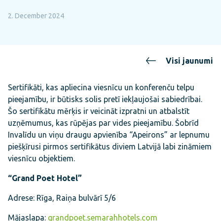
2. December 2024
Visi jaunumi
Sertifikāti, kas apliecina viesnīcu un konferenču telpu
pieejamību, ir būtisks solis pretī iekļaujošai sabiedrībai.
Šo sertifikātu mērķis ir veicināt izpratni un atbalstīt
uzņēmumus, kas rūpējas par vides pieejamību. Šobrīd
Invalīdu un viņu draugu apvienība “Apeirons” ar lepnumu
piešķīrusi pirmos sertifikātus diviem Latvijā labi zināmiem
viesnīcu objektiem.
“Grand Poet Hotel”
Adrese: Rīga, Raiņa bulvārī 5/6
Mājaslapa:
grandpoet.semarahhotels.com