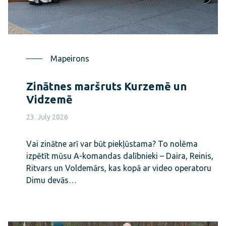
Mapeirons
Zinātnes maršruts Kurzemē un
Vidzemē
23. July 2026
Vai zinātne arī var būt piekļūstama? To nolēma
izpētīt mūsu A-komandas dalībnieki – Daira, Reinis,
Ritvars un Voldemārs, kas kopā ar video operatoru
Dimu devās…