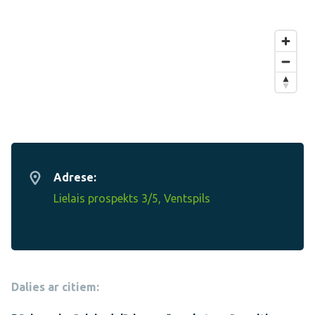
Adrese:
Lielais prospekts 3/5, Ventspils
Dalies ar citiem: