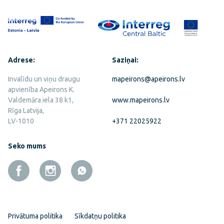
Adrese:
Saziņai:
Invalīdu un viņu draugu
mapeirons@apeirons.lv
apvienība Apeirons K.
Valdemāra iela 38 k1,
www.mapeirons.lv
Rīga Latvija,
LV-1010
+371 22025922
Seko mums
Privātuma politika
Sīkdatņu politika