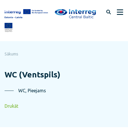
Pāriet
uz
lapas
saturu
Sākums
WC (Ventspils)
WC, Pieejams
Drukāt