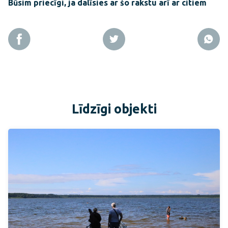
Būsim priecīgi, ja dalīsies ar šo rakstu arī ar citiem
Līdzīgi objekti