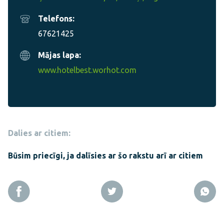
Telefons:
67621425
Mājas lapa:
www.hotelbest.worhot.com
Dalies ar citiem:
Būsim priecīgi, ja dalīsies ar šo rakstu arī ar citiem