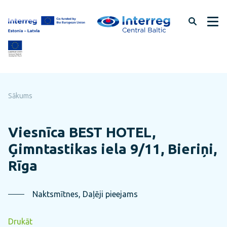
Pāriet
uz
lapas
saturu
Sākums
Viesnīca BEST HOTEL,
Ģimntastikas iela 9/11, Bieriņi,
Rīga
Naktsmītnes, Daļēji pieejams
Drukāt