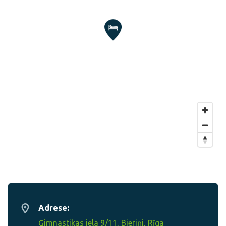
Adrese:
Ģimnastikas iela 9/11, Bieriņi, Rīga