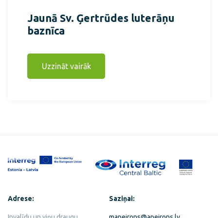
Jaunā Sv. Ģertrūdes luterāņu
baznīca
Uzzināt vairāk
Adrese:
Saziņai:
Invalīdu un viņu draugu
mapeirons@apeirons.lv