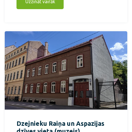
Uzzināt vairāk
Dzejnieku Raiņa un Aspazijas
dzīves vieta (muzejs)