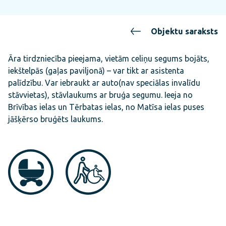
Objektu saraksts
Āra tirdzniecība pieejama, vietām celiņu segums bojāts,
iekštelpās (gaļas paviljonā) – var tikt ar asistenta
palīdzību. Var iebraukt ar auto(nav speciālas invalīdu
stāvvietas), stāvlaukums ar bruģa segumu. Ieeja no
Brīvības ielas un Tērbatas ielas, no Matīsa ielas puses
jāšķērso bruģēts laukums.