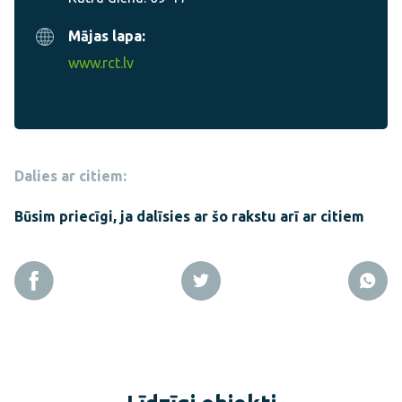
Mājas lapa:
www.rct.lv
Dalies ar citiem:
Būsim priecīgi, ja dalīsies ar šo rakstu arī ar citiem