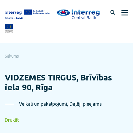
Pāriet
uz
lapas
saturu
Sākums
VIDZEMES TIRGUS, Brīvības
iela 90, Rīga
Veikali un pakalpojumi, Daļēji pieejams
Drukāt