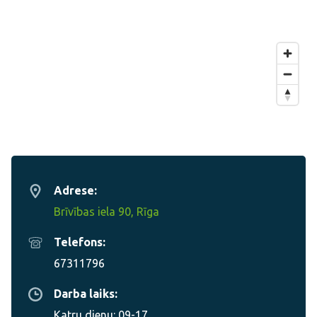
Adrese:
Brīvības iela 90, Rīga
Telefons:
67311796
Darba laiks:
Katru dienu: 09-17