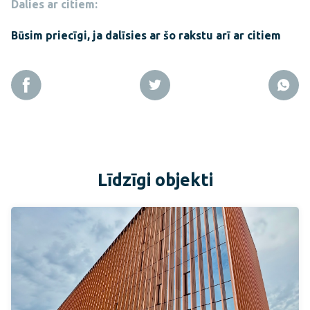
Dalies ar citiem:
Būsim priecīgi, ja dalīsies ar šo rakstu arī ar citiem
Līdzīgi objekti