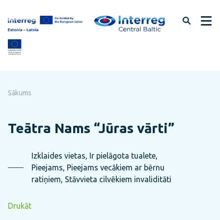
Pāriet
uz
lapas
saturu
Sākums
Teātra Nams “Jūras vārti”
Izklaides vietas, Ir pielāgota tualete,
Pieejams, Pieejams vecākiem ar bērnu
ratiņiem, Stāvvieta cilvēkiem invaliditāti
Drukāt