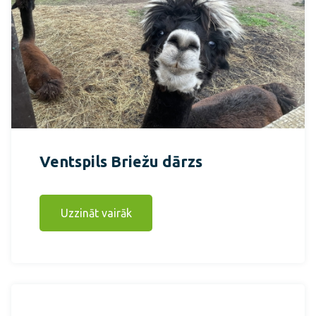
Ventspils Briežu dārzs
Uzzināt vairāk