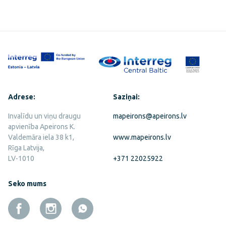
Adrese:
Saziņai:
Invalīdu un viņu draugu
mapeirons@apeirons.lv
apvienība Apeirons K.
Valdemāra iela 38 k1,
www.mapeirons.lv
Rīga Latvija,
LV-1010
+371 22025922
Seko mums