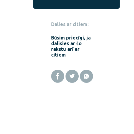
Dalies ar citiem:
Būsim priecīgi, ja
dalīsies ar šo
rakstu arī ar
citiem