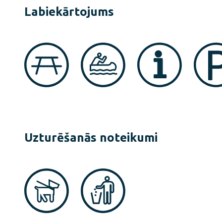
Labiekārtojums
Uzturēšanās noteikumi