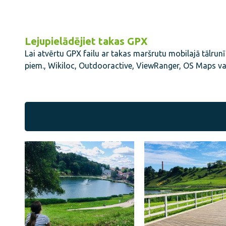
Lejupielādējiet takas GPX
Lai atvērtu GPX failu ar takas maršrutu mobilajā tālrunī
piem., Wikiloc, Outdooractive, ViewRanger, OS Maps va