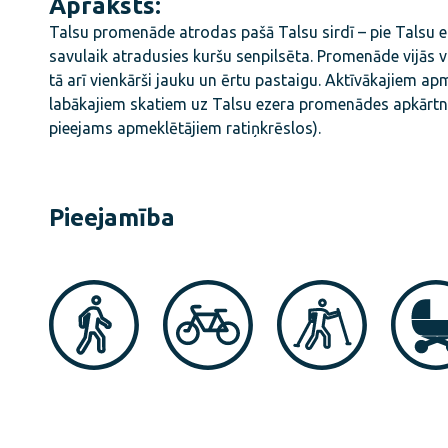
Apraksts:
Talsu promenāde atrodas pašā Talsu sirdī – pie Talsu ez
savulaik atradusies kuršu senpilsēta. Promenāde vijās v
tā arī vienkārši jauku un ērtu pastaigu. Aktīvākajiem a
labākajiem skatiem uz Talsu ezera promenādes apkārtni u
pieejams apmeklētājiem ratiņkrēslos).
Pieejamība