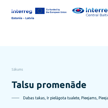
Pāriet
uz
lapas
saturu
Sākums
Talsu promenāde
Dabas takas, Ir pielāgota tualete, Pieejams, Pieej