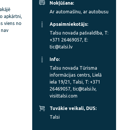
Nokļūšana:
akājē
Ar automašīnu, ar autobusu
o apkārtni,
as viens no
Apsaimniekotājs:
s nav
Talsu novada pašvaldība, T:
+371 26469057, E:
tic@talsi.lv
Info:
Talsu novada Tūrisma
informācijas centrs, Lielā
iela 19/21, Talsi, T: +371
26469057, tic@talsi.lv,
visittalsi.com
Tuvākie veikali, DUS:
Talsi