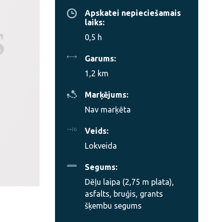
Apskatei nepieciešamais
laiks:
0,5 h
Garums:
1,2 km
Marķējums:
Nav marķēta
Veids:
Lokveida
Segums:
Dēļu laipa (2,75 m plata),
asfalts, bruģis, grants
šķembu segums