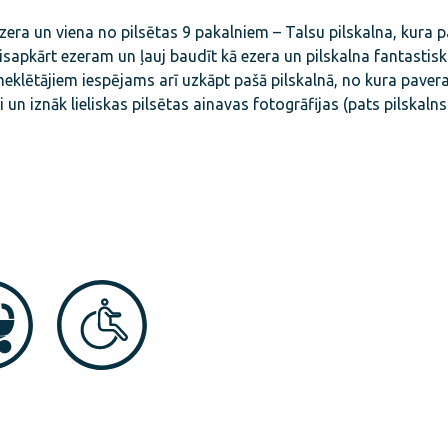
era un viena no pilsētas 9 pakalniem – Talsu pilskalna, kura p
isapkārt ezeram un ļauj baudīt kā ezera un pilskalna fantastisk
pmeklētājiem iespējams arī uzkāpt pašā pilskalnā, no kura paver
n iznāk lieliskas pilsētas ainavas fotogrāfijas (pats pilskaln