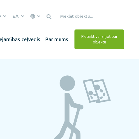
A
A
Pieteikt vai ziņot par
ejamības ceļvedis
Par mums
objektu
i