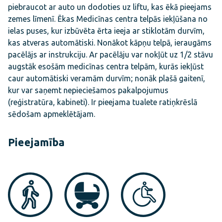
piebraucot ar auto un dodoties uz liftu, kas ēkā pieejams
zemes līmenī. Ēkas Medicīnas centra telpās iekļūšana no
ielas puses, kur izbūvēta ērta ieeja ar stiklotām durvīm,
kas atveras automātiski. Nonākot kāpņu telpā, ieraugāms
pacēlājs ar instrukciju. Ar pacēlāju var nokļūt uz 1/2 stāvu
augstāk esošām medicīnas centra telpām, kurās iekļūst
caur automātiski veramām durvīm; nonāk plašā gaitenī,
kur var saņemt nepieciešamos pakalpojumus
(reģistratūra, kabineti). Ir pieejama tualete ratiņkrēslā
sēdošam apmeklētājam.
Pieejamība