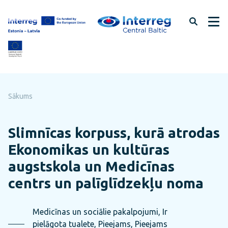
Pāriet
uz
lapas
saturu
Sākums
Slimnīcas korpuss, kurā atrodas
Ekonomikas un kultūras
augstskola un Medicīnas
centrs un palīglīdzekļu noma
Medicīnas un sociālie pakalpojumi, Ir
pielāgota tualete, Pieejams, Pieejams