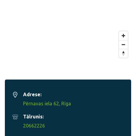
Adrese:
Pērnavas iela 62, Rīga
Tālrunis:
20662226