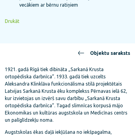
vecākiem ar bērnu ratiņiem
Drukāt
Objektu saraksts
1921. gadā Rīgā tiek dibināta „Sarkanā Krusta
ortopēdiska darbnīca”. 1933. gadā tiek uzcelts
Aleksandra Klinklāva funkcionālisma stilā projektētais
Latvijas Sarkanā Krusta ēku komplekss Pērnavas ielā 62,
kur izvietojas un izvērš savu darbību „Sarkanā Krusta
ortopēdiska darbnīca”. Tagad slimnīcas korpusā mājo
Ekonomikas un kultūras augstskola un Medicīnas centrs
un palīglīdzekļu noma.
Augstskolas ēkas daļā iekļūšana no iekšpagalma,