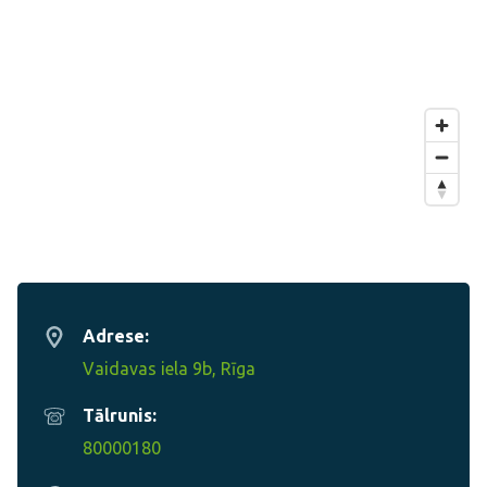
Adrese:
Vaidavas iela 9b, Rīga
Tālrunis:
80000180