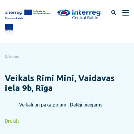
Pāriet
uz
lapas
saturu
Sākums
Veikals Rimi Mini, Vaidavas
iela 9b, Rīga
Veikali un pakalpojumi, Daļēji pieejams
Drukāt