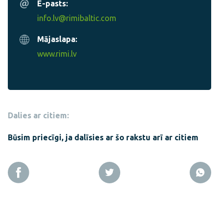
E-pasts:
info.lv@rimibaltic.com
Mājaslapa:
www.rimi.lv
Dalies ar citiem:
Būsim priecīgi, ja dalīsies ar šo rakstu arī ar citiem