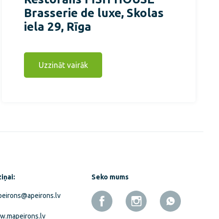
Brasserie de luxe, Skolas
iela 29, Rīga
Uzzināt vairāk
iņai:
Seko mums
eirons@apeirons.lv
.mapeirons.lv