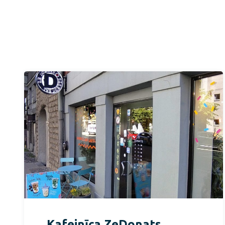
Kafejnīca ZeDonats