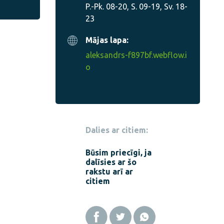
P.-Pk. 08-20, S. 09-19, Sv. 18-
23
Mājas lapa:
aleksandrs-f897bf.webflow.i
o
Dalies ar citiem:
Būsim priecīgi, ja
dalīsies ar šo
rakstu arī ar
citiem