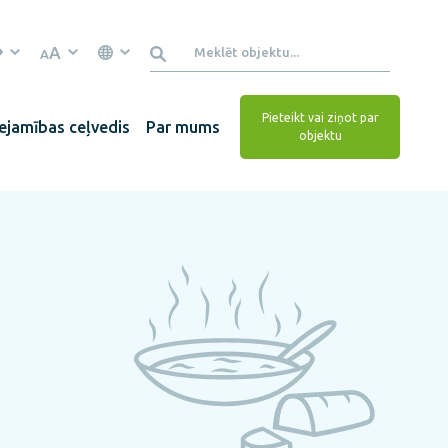
A
A
Pieteikt vai ziņot par
ejamības ceļvedis
Par mums
objektu