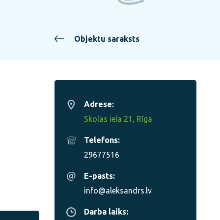
Objektu saraksts
Adrese:
Skolas iela 21, Rīga
Telefons:
29677516
E-pasts:
info@aleksandrs.lv
Darba laiks: