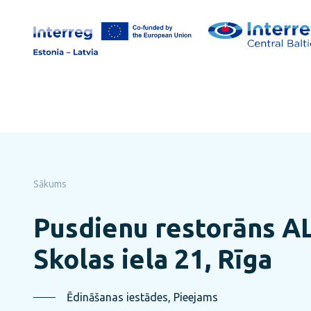
Pāriet
uz
lapas
saturu
Sākums
Pusdienu restorāns 
Skolas iela 21, Rīga
Ēdināšanas iestādes, Pieejams