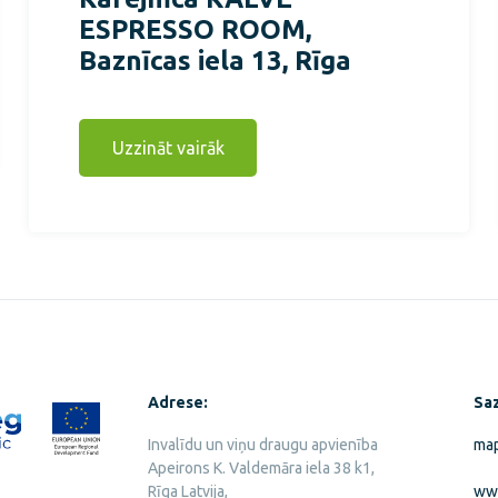
ESPRESSO ROOM,
Baznīcas iela 13, Rīga
Uzzināt vairāk
Adrese:
Saz
Invalīdu un viņu draugu apvienība
map
Apeirons K. Valdemāra iela 38 k1,
Rīga Latvija,
www