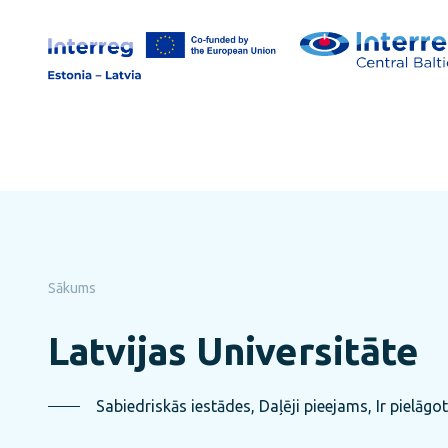
Pāriet
uz
lapas
saturu
Sākums
Latvijas Universitāte
Sabiedriskās iestādes, Daļēji pieejams, Ir pielāg