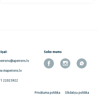
iņai:
Seko mums
eirons@apeirons.lv
.mapeirons.lv
71 22025922
Privātuma politika
Sīkdatņu politika