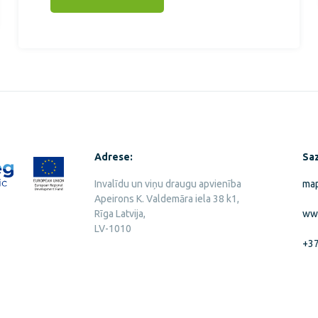
Adrese:
Saz
Invalīdu un viņu draugu apvienība
map
Apeirons K. Valdemāra iela 38 k1,
Rīga Latvija,
www
LV-1010
+3