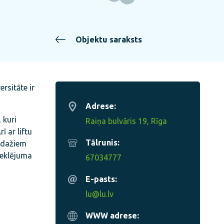
Objektu saraksts
rsitāte ir
Adrese:
 kuri
Raiņa bulvāris 19, Rīga
ī ar liftu
Tālrunis:
s dažiem
meklējuma
67034777
E-pasts:
lu@lu.lv
WWW adrese: