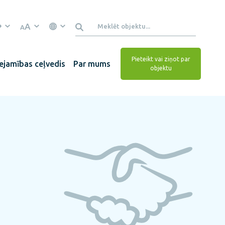
A
A
Pieteikt vai ziņot par
ejamības ceļvedis
Par mums
objektu