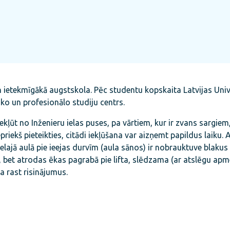
un ietekmīgākā augstskola. Pēc studentu kopskaita Latvijas Unive
sko un profesionālo studiju centrs.
kļūt no Inženieru ielas puses, pa vārtiem, kur ir zvans sargiem,
priekš pieteikties, citādi iekļūšana var aizņemt papildus laiku. Ar
ielajā aulā pie ieejas durvīm (aula sānos) ir nobrauktuve blaku
, bet atrodas ēkas pagrabā pie lifta, slēdzama (ar atslēgu ap
a rast risinājumus.