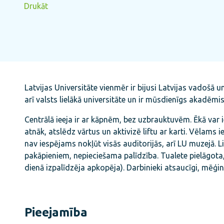
Drukāt
Latvijas Universitāte vienmēr ir bijusi Latvijas vadošā 
arī valsts lielākā universitāte un ir mūsdienīgs akadēmi
Centrālā ieeja ir ar kāpnēm, bez uzbrauktuvēm. Ēkā var ie
atnāk, atslēdz vārtus un aktivizē liftu ar karti. Vēlams ie
nav iespējams nokļūt visās auditorijās, arī LU muzejā. L
pakāpieniem, nepieciešama palīdzība. Tualete pielāgota
dienā izpalīdzēja apkopēja). Darbinieki atsaucīgi, mēģin
Pieejamība