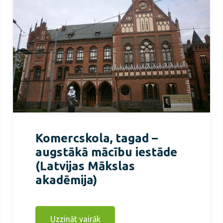
Komercskola, tagad –
augstākā mācību iestāde
(Latvijas Mākslas
akadēmija)
Uzzināt vairāk