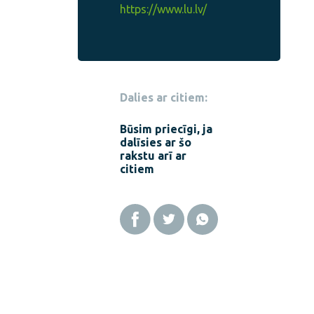
https://www.lu.lv/
Dalies ar citiem:
Būsim priecīgi, ja
dalīsies ar šo
rakstu arī ar
citiem