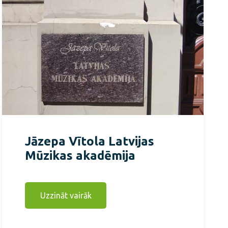
Jāzepa Vītola Latvijas
Mūzikas akadēmija
Uzzināt vairāk