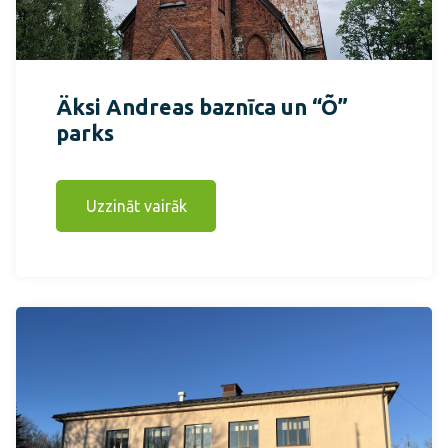
Äksi Andreas baznīca un “Õ”
parks
Uzzināt vairāk