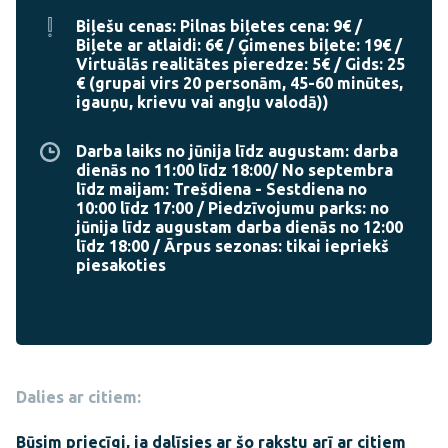
Biļešu cenas: Pilnas biļetes cena: 9€ /
Biļete ar atlaidi: 6€ / Ģimenes biļete: 19€ /
Virtuālās realitātes pieredze: 5€ / Gids: 25
€ (grupai virs 20 personām, 45-60 minūtes,
igauņu, krievu vai angļu valodā))
Darba laiks no jūnija līdz augustam: darba
dienās no 11:00 līdz 18:00/ No septembra
līdz maijam: Trešdiena - Sestdiena no
10:00 līdz 17:00 / Piedzīvojumu parks: no
jūnija līdz augustam darba dienās no 12:00
līdz 18:00 / Ārpus sezonas: tikai iepriekš
piesakoties
Dalies ar citiem:
Būsim priecīgi, ja dalīsies ar šo rakstu arī ar citiem