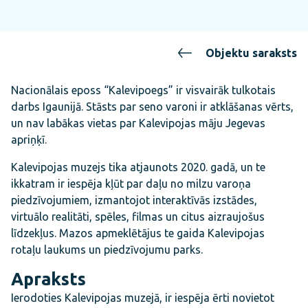
Objektu saraksts
Nacionālais eposs “Kalevipoegs” ir visvairāk tulkotais
darbs Igaunijā. Stāsts par seno varoni ir atklāšanas vērts,
un nav labākas vietas par Kalevipojas māju Jegevas
apriņķī.
Kalevipojas muzejs tika atjaunots 2020. gadā, un te
ikkatram ir iespēja kļūt par daļu no milzu varoņa
piedzīvojumiem, izmantojot interaktīvās izstādes,
virtuālo realitāti, spēles, filmas un citus aizraujošus
līdzekļus. Mazos apmeklētājus te gaida Kalevipojas
rotaļu laukums un piedzīvojumu parks.
Apraksts
Ierodoties Kalevipojas muzejā, ir iespēja ērti novietot