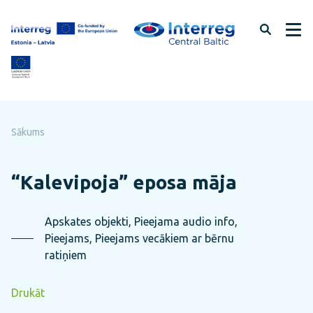
Pāriet
uz
lapas
saturu
Sākums
“Kalevipoja” eposa māja
Apskates objekti, Pieejama audio info,
Pieejams, Pieejams vecākiem ar bērnu
ratiņiem
Drukāt