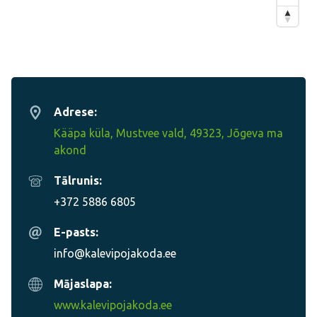
Adrese:
Kääpa küla, Mustvee vald, 49323, Jõgeva ma
akond
Tālrunis:
+372 5886 6805
E-pasts:
info@kalevipojakoda.ee
Mājaslapa:
www.kalevipojakoda.ee