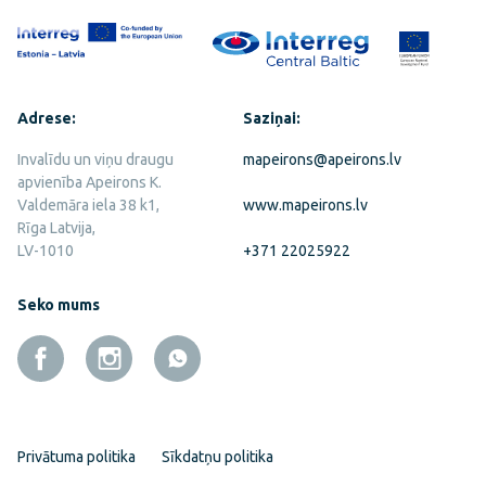
Adrese:
Saziņai:
Invalīdu un viņu draugu
mapeirons@apeirons.lv
apvienība Apeirons K.
Valdemāra iela 38 k1,
www.mapeirons.lv
Rīga Latvija,
LV-1010
+371 22025922
Seko mums
Privātuma politika
Sīkdatņu politika