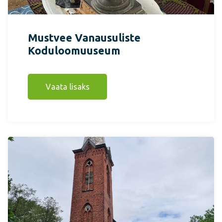
Mustvee Vanausuliste
Koduloomuuseum
Vaata lisaks