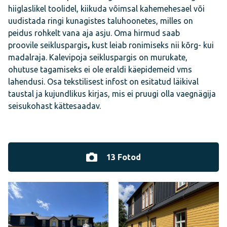
hiiglaslikel toolidel, kiikuda võimsal kahemehesael või
uudistada ringi kunagistes taluhoonetes, milles on
peidus rohkelt vana aja asju. Oma hirmud saab
proovile seikluspargis
,
kust leiab ronimiseks nii kõrg- kui
madalraja. Kalevipoja seikluspargis on murukate,
ohutuse tagamiseks ei ole eraldi käepidemeid vms
lahendusi. Osa tekstilisest infost on esitatud läikival
taustal ja kujundlikus kirjas, mis ei pruugi olla vaegnägija
seisukohast kättesaadav.
13 Fotod