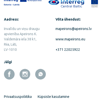
Aadress:
Võta ühendust:
Invalīdu un viņu draugu
mapeirons@apeirons.lv
apvienība Apeirons K.
Valdemāra iela 38 k1,
www.mapeirons.eu
Riia, Läti,
LV-1010
+371 22025922
Jälgi
Privaatsuspoliitika
Küpsiste kasutamine