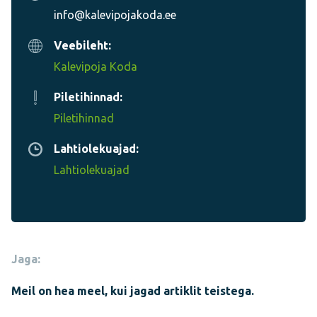
info@kalevipojakoda.ee
Veebileht:
Kalevipoja Koda
Piletihinnad:
Piletihinnad
Lahtiolekuajad:
Lahtiolekuajad
Jaga:
Meil on hea meel, kui jagad artiklit teistega.