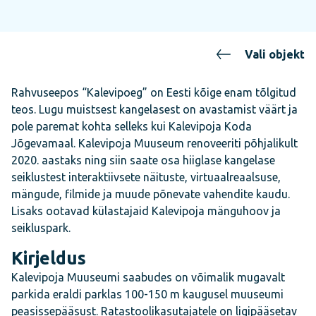
Vali objekt
Rahvuseepos “Kalevipoeg” on Eesti kõige enam tõlgitud
teos. Lugu muistsest kangelasest on avastamist väärt ja
pole paremat kohta selleks kui Kalevipoja Koda
Jõgevamaal. Kalevipoja Muuseum renoveeriti põhjalikult
2020. aastaks ning siin saate osa hiiglase kangelase
seiklustest interaktiivsete näituste, virtuaalreaalsuse,
mängude, filmide ja muude põnevate vahendite kaudu.
Lisaks ootavad külastajaid Kalevipoja mänguhoov ja
seikluspark.
Kirjeldus
Kalevipoja Muuseumi saabudes on võimalik mugavalt
parkida eraldi parklas 100-150 m kaugusel muuseumi
peasissepääsust. Ratastoolikasutajatele on ligipääsetav