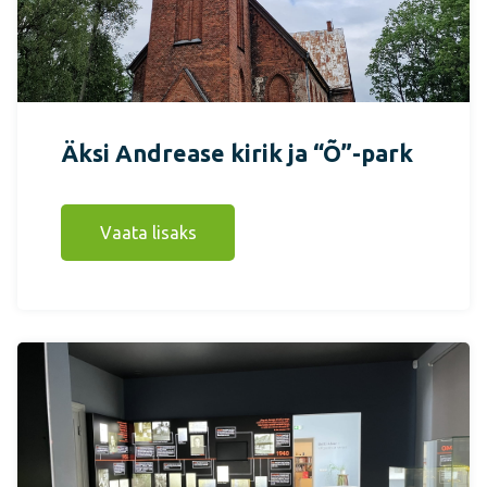
Äksi Andrease kirik ja “Õ”-park
Vaata lisaks