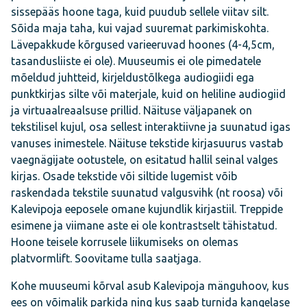
sissepääs hoone taga, kuid puudub sellele viitav silt.
Sõida maja taha, kui vajad suuremat parkimiskohta.
Lävepakkude kõrgused varieeruvad hoones (4-4,5cm,
tasandusliiste ei ole). Muuseumis ei ole pimedatele
mõeldud juhtteid, kirjeldustõlkega audiogiidi ega
punktkirjas silte või materjale, kuid on heliline audiogiid
ja virtuaalreaalsuse prillid. Näituse väljapanek on
tekstilisel kujul, osa sellest interaktiivne ja suunatud igas
vanuses inimestele. Näituse tekstide kirjasuurus vastab
vaegnägijate ootustele, on esitatud hallil seinal valges
kirjas. Osade tekstide või siltide lugemist võib
raskendada tekstile suunatud valgusvihk (nt roosa) või
Kalevipoja eeposele omane kujundlik kirjastiil. Treppide
esimene ja viimane aste ei ole kontrastselt tähistatud.
Hoone teisele korrusele liikumiseks on olemas
platvormlift. Soovitame tulla saatjaga.
Kohe muuseumi kõrval asub Kalevipoja mänguhoov, kus
ees on võimalik parkida ning kus saab turnida kangelase