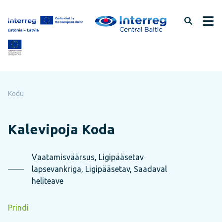
Jäta
lehe
sisu
vahele
Kodu
Kalevipoja Koda
Vaatamisväärsus, Ligipääsetav
lapsevankriga, Ligipääsetav, Saadaval
heliteave
Prindi