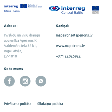
Adrese:
Saziņai:
Invalīdu un viņu draugu
mapeirons@apeirons.lv
apvienība Apeirons K.
Valdemāra iela 38 k1,
www.mapeirons.lv
Rīga Latvija,
LV-1010
+371 22025922
Seko mums
Privātuma politika
Sīkdatņu politika