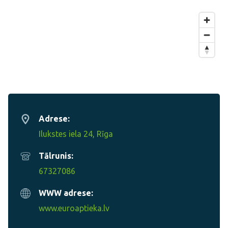
Adrese:
Ilukstes iela 24, Rīga
Tālrunis:
67327086
WWW adrese:
www.euroaptieka.lv