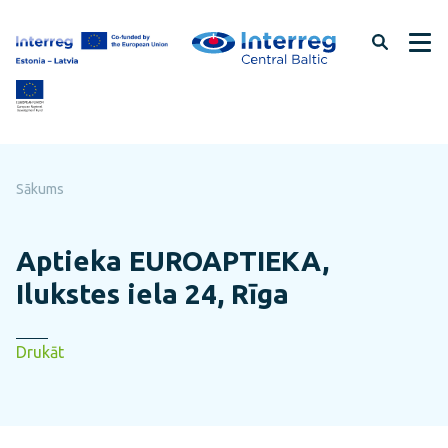
Pāriet
uz
lapas
saturu
Sākums
Aptieka EUROAPTIEKA,
Ilukstes iela 24, Rīga
Drukāt