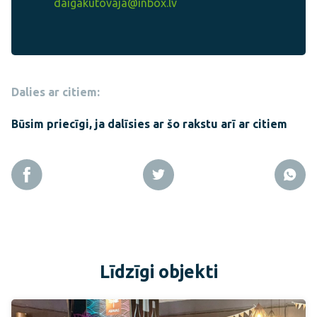
daigakutovaja@inbox.lv
Dalies ar citiem:
Būsim priecīgi, ja dalīsies ar šo rakstu arī ar citiem
Līdzīgi objekti