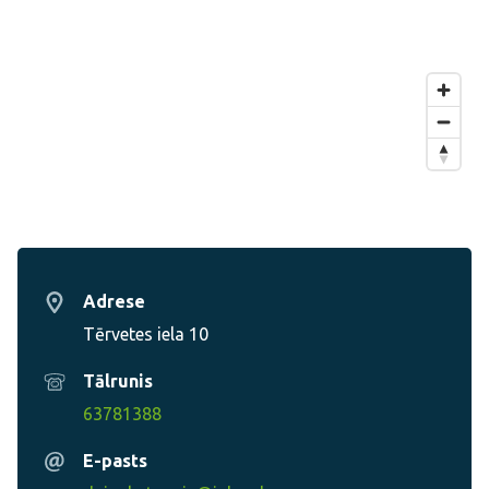
Adrese
Tērvetes iela 10
Tālrunis
63781388
E-pasts