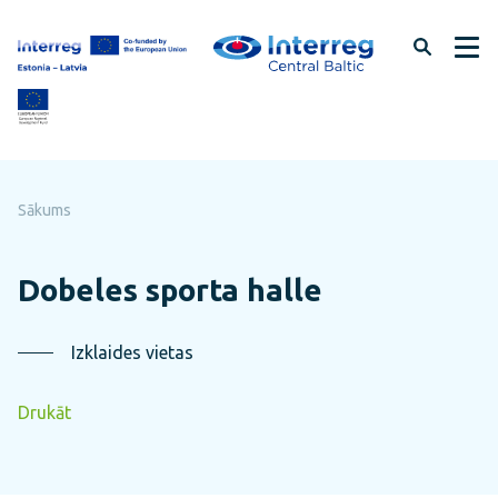
Pāriet
uz
lapas
saturu
Sākums
Dobeles sporta halle
Izklaides vietas
Drukāt