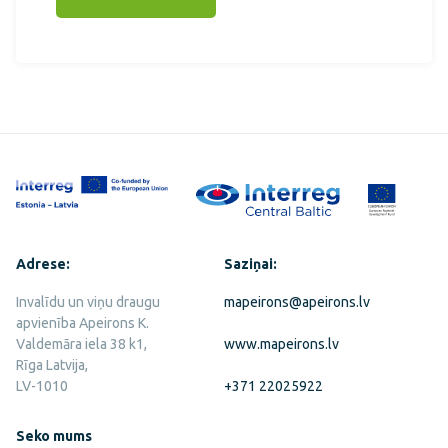
Adrese:
Saziņai:
Invalīdu un viņu draugu
mapeirons@apeirons.lv
apvienība Apeirons K.
Valdemāra iela 38 k1,
www.mapeirons.lv
Rīga Latvija,
LV-1010
+371 22025922
Seko mums