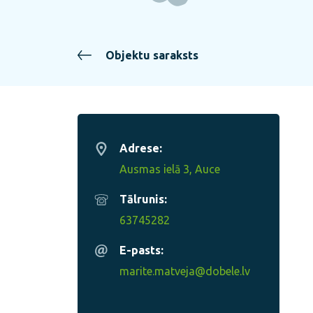
Objektu saraksts
Adrese:
Ausmas ielā 3, Auce
Tālrunis:
63745282
E-pasts:
marite.matveja@dobele.lv