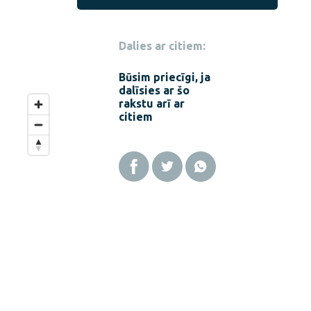
Dalies ar citiem:
Būsim priecīgi, ja
dalīsies ar šo
rakstu arī ar
citiem