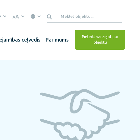
A
A
Pieteikt vai ziņot par
ejamības ceļvedis
Par mums
objektu