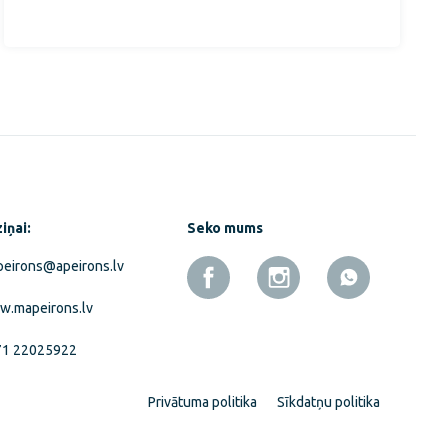
iņai:
Seko mums
eirons@apeirons.lv
.mapeirons.lv
71 22025922
Privātuma politika
Sīkdatņu politika