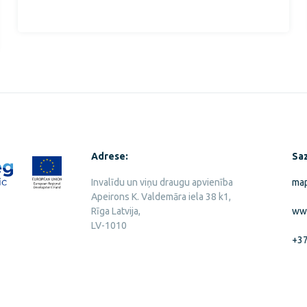
Adrese:
Saz
Invalīdu un viņu draugu apvienība
map
Apeirons K. Valdemāra iela 38 k1,
Rīga Latvija,
www
LV-1010
+3