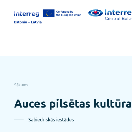
Pāriet
uz
lapas
saturu
Sākums
Auces pilsētas kultūra
Sabiedriskās iestādes