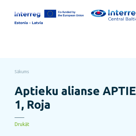
Pāriet
uz
lapas
saturu
Sākums
Aptieku alianse APTIE
1, Roja
Drukāt