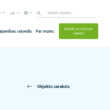
A
A
Pieteikt vai ziņot par
ejamības ceļvedis
Par mums
objektu
Objektu saraksts