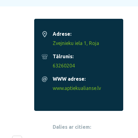
Adrese:
Zvejnieku iela 1, Roja
Tālrunis:
63260204
WWW adrese:
www.aptiekualianse.lv
Dalies ar citiem: