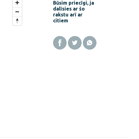
Būsim priecīgi, ja
dalīsies ar šo
rakstu arī ar
citiem