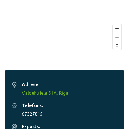
Adrese:
Valdeķu iela 51A, Rīga
Telefons:
67327815
E-pasts: