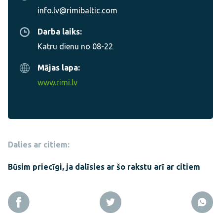
info.lv@rimibaltic.com
Darba laiks:
Katru dienu no 08-22
Mājas lapa:
www.rimi.lv
Dalies ar citiem:
Būsim priecīgi, ja dalīsies ar šo rakstu arī ar citiem