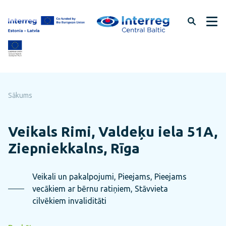
Pāriet
uz
lapas
saturu
Sākums
Veikals Rimi, Valdeķu iela 51A,
Ziepniekkalns, Rīga
Veikali un pakalpojumi, Pieejams, Pieejams
vecākiem ar bērnu ratiņiem, Stāvvieta
cilvēkiem invaliditāti