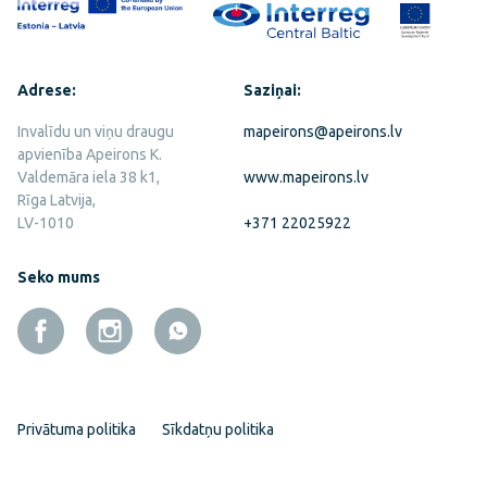
Adrese:
Saziņai:
Invalīdu un viņu draugu
mapeirons@apeirons.lv
apvienība Apeirons K.
Valdemāra iela 38 k1,
www.mapeirons.lv
Rīga Latvija,
LV-1010
+371 22025922
Seko mums
Privātuma politika
Sīkdatņu politika