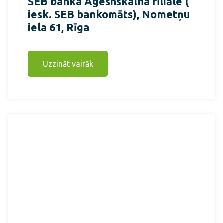
SEB banka Āgesnskalna filiāle (
iesk. SEB bankomāts), Nometņu
iela 61, Rīga
Uzzināt vairāk