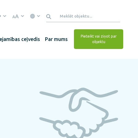
A
A
Pieteikt vai ziņot par
ejamības ceļvedis
Par mums
objektu