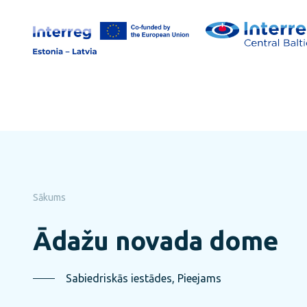
Pāriet
uz
lapas
saturu
Sākums
Ādažu novada dome
Sabiedriskās iestādes, Pieejams