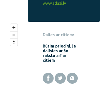
www.adazi.lv
Dalies ar citiem:
Būsim priecīgi, ja
dalīsies ar šo
rakstu arī ar
citiem