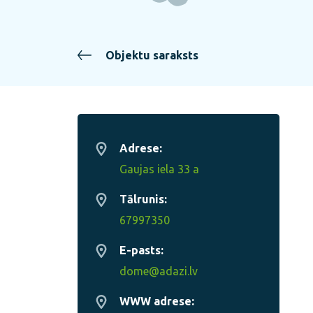
Objektu saraksts
Adrese:
Gaujas iela 33 a
Tālrunis:
67997350
E-pasts:
dome@adazi.lv
WWW adrese: