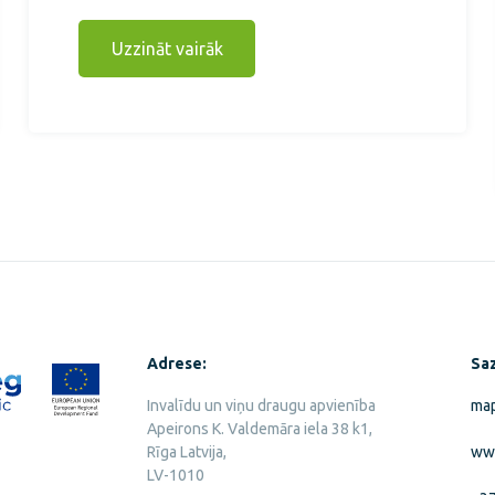
Uzzināt vairāk
Adrese:
Saz
Invalīdu un viņu draugu apvienība
map
Apeirons K. Valdemāra iela 38 k1,
Rīga Latvija,
www
LV-1010