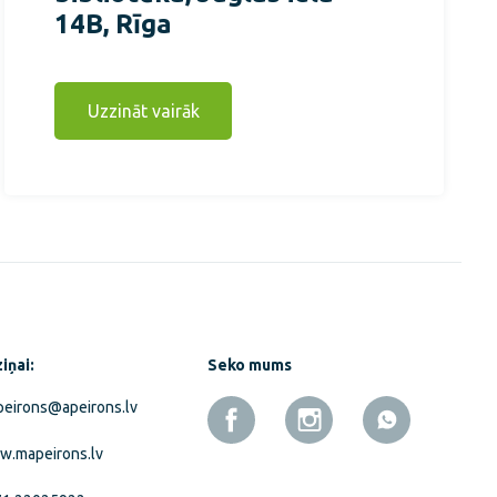
14B, Rīga
Uzzināt vairāk
iņai:
Seko mums
eirons@apeirons.lv
.mapeirons.lv