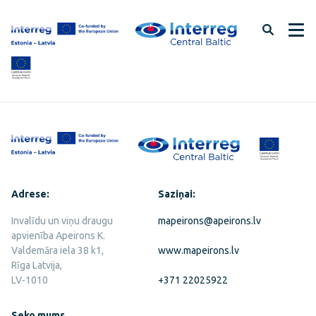
Pāriet
uz
lapas
saturu
Adrese:
Saziņai:
Invalīdu un viņu draugu
mapeirons@apeirons.lv
apvienība Apeirons K.
Valdemāra iela 38 k1,
www.mapeirons.lv
Rīga Latvija,
LV-1010
+371 22025922
Seko mums