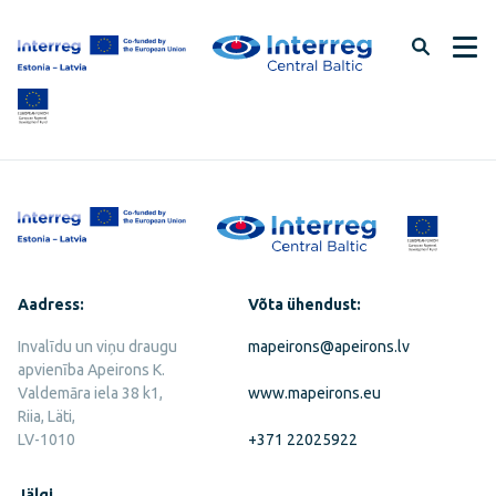
Jäta
lehe
sisu
vahele
Aadress:
Võta ühendust:
Invalīdu un viņu draugu
mapeirons@apeirons.lv
apvienība Apeirons K.
Valdemāra iela 38 k1,
www.mapeirons.eu
Riia, Läti,
LV-1010
+371 22025922
Jälgi