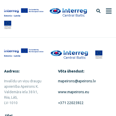
Jäta
lehe
sisu
vahele
Aadress:
Võta ühendust:
Invalīdu un viņu draugu
mapeirons@apeirons.lv
apvienība Apeirons K.
Valdemāra iela 38 k1,
www.mapeirons.eu
Riia, Läti,
LV-1010
+371 22025922
Jälgi