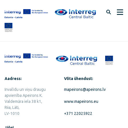
Jäta
lehe
sisu
vahele
Aadress:
Võta ühendust:
Invalīdu un viņu draugu
mapeirons@apeirons.lv
apvienība Apeirons K.
Valdemāra iela 38 k1,
www.mapeirons.eu
Riia, Läti,
LV-1010
+371 22025922
Jälgi