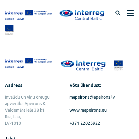
Jäta
lehe
sisu
vahele
Aadress:
Võta ühendust:
Invalīdu un viņu draugu
mapeirons@apeirons.lv
apvienība Apeirons K.
Valdemāra iela 38 k1,
www.mapeirons.eu
Riia, Läti,
LV-1010
+371 22025922
Jälgi