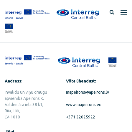
Jäta
lehe
sisu
vahele
Aadress:
Võta ühendust:
Invalīdu un viņu draugu
mapeirons@apeirons.lv
apvienība Apeirons K.
Valdemāra iela 38 k1,
www.mapeirons.eu
Riia, Läti,
LV-1010
+371 22025922
Jälgi