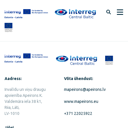
Jäta
lehe
sisu
vahele
Aadress:
Võta ühendust:
Invalīdu un viņu draugu
mapeirons@apeirons.lv
apvienība Apeirons K.
Valdemāra iela 38 k1,
www.mapeirons.eu
Riia, Läti,
LV-1010
+371 22025922
Jälgi