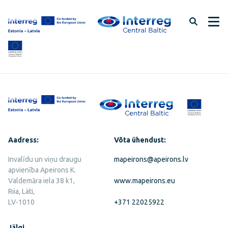
Jäta
lehe
sisu
vahele
Aadress:
Võta ühendust:
Invalīdu un viņu draugu
mapeirons@apeirons.lv
apvienība Apeirons K.
Valdemāra iela 38 k1,
www.mapeirons.eu
Riia, Läti,
LV-1010
+371 22025922
Jälgi