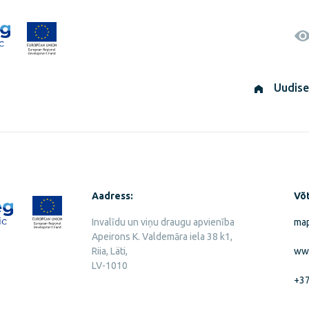
Uudis
Aadress:
Võt
Invalīdu un viņu draugu apvienība
map
Apeirons K. Valdemāra iela 38 k1,
Riia, Läti,
ww
LV-1010
+3