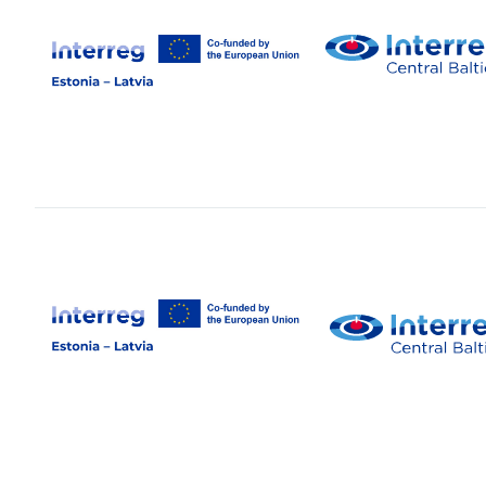
Jäta
lehe
sisu
vahele