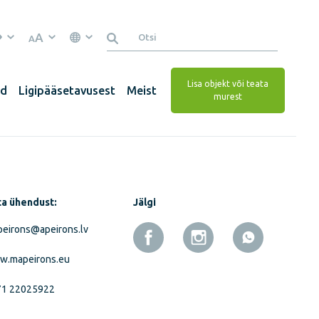
A
A
Lisa objekt või teata
ed
Ligipääsetavusest
Meist
murest
a ühendust:
Jälgi
eirons@apeirons.lv
w.mapeirons.eu
71 22025922