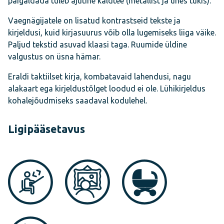
paigaldada tuleb ajutine kaldtee (metallist ja ühes tükis).
Vaegnägijatele on lisatud kontrastseid tekste ja
kirjeldusi, kuid kirjasuurus võib olla lugemiseks liiga väike.
Paljud tekstid asuvad klaasi taga. Ruumide üldine
valgustus on üsna hämar.
Eraldi taktiilset kirja, kombatavaid lahendusi, nagu
alakaart ega kirjeldustõlget loodud ei ole. Lühikirjeldus
kohalejõudmiseks saadaval kodulehel.
Ligipääsetavus