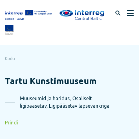
Jäta
lehe
sisu
vahele
Kodu
Tartu Kunstimuuseum
Muuseumid ja haridus, Osaliselt
ligipääsetav, Ligipääsetav lapsevankriga
Prindi