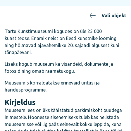
Vali objekt
Tartu Kunstimuuseumi kogudes on üle 25 000
kunstiteose. Enamik neist on Eesti kunstnike looming
ning hõlmavad ajavahemikku 20. sajandi algusest kuni
tänapäevani.
Lisaks kogub muuseum ka visandeid, dokumente ja
fotosid ning omab raamatukogu.
Muuseumis korraldatakse erinevaid üritusi ja
haridusprogramme.
Kirjeldus
Muuseumi ees on üks tähistatud parkimiskoht puudega
inimestele. Hoonesse sisenemiseks tuleb kas helistada
muuseumisse või ligipääs eelnevalt kokku leppida, kuna