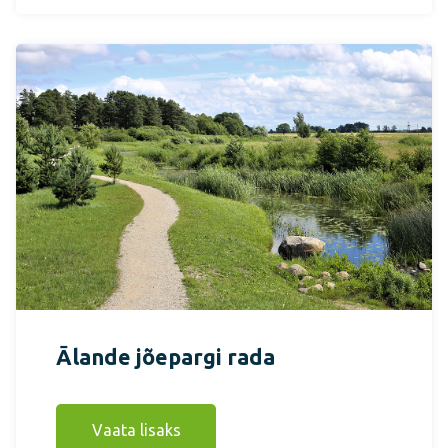
Ālande jõepargi rada
Vaata lisaks