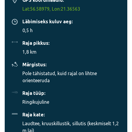
Lat:56.58979, Lon:21.36563
Läbimiseks kuluv aeg:
0,5 h
Raja pikkus:
1,8 km
Märgistus:
Pole tähistatud, kuid rajal on lihtne
orienteeruda
Raja tüüp:
Ringikujuline
Raja kate:
Laudtee, kruuskillustik, sillutis (keskmiselt 1,2
m lai)