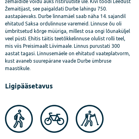
žemaidide võidu auks ristirüütlite üle. Kivi toodi Leedust
Žemaitijast, see paigaldati Durbe lahingu 750.
aastapäevaks. Durbe linnamäel saab näha 14. sajandil
ehitatud Saksa ordulinnuse varemeid. Linnuse õu oli
ümbritsetud kõrge müüriga, millest osa ongi lõunaküljel
veel püsti. Ehitis täitis teetõkkelinnuse olulist rolli teel,
mis viis Preisimaalt Liivimaale. Linnus purustati 300
aastat tagasi. Linnusemäele on ehitatud vaateplatvorm,
kust avaneb suurepärane vaade Durbe ümbruse
maastikule.
Ligipääsetavus