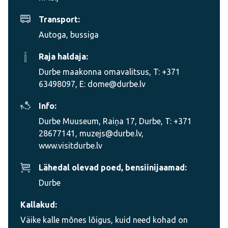
Transport:
Autoga, bussiga
Raja haldaja:
Durbe maakonna omavalitsus, T: +371
63498097, E: dome@durbe.lv
Info:
Durbe Muuseum, Raiņa 17, Durbe, T: +371
28677141, muzejs@durbe.lv,
www.visitdurbe.lv
Lähedal olevad poed, bensiinijaamad:
Durbe
Kallakud:
Väike kalle mõnes lõigus, kuid need kohad on