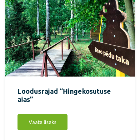
Loodusrajad “Hingekosutuse
aias”
Vaata lisaks