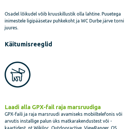
Osadel lõikudel võib kruuskillustik olla lahtine. Puuetega
inimestele ligipääsetav puhkekoht ja WC Durbe järve torni
juures.
Käitumisreeglid
Laadi alla GPX-fail raja marsruudiga
GPX-faili ja raja marsruudi avamiseks mobiiltelefonis või
arvutis installige palun üks matkarakendustest või -
kaartidest, nt Wikiloc, Outdooractive, ViewRanger, OS