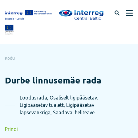
Jäta
lehe
sisu
vahele
Kodu
Durbe linnusemäe rada
Loodusrada, Osaliselt ligipääsetav,
Ligipääsetav tualett, Ligipääsetav
lapsevankriga, Saadaval heliteave
Prindi