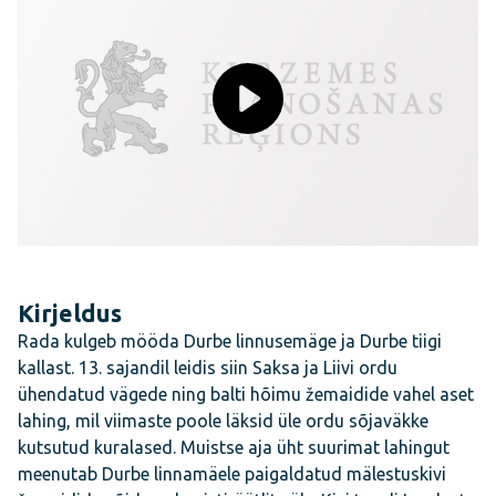
Kirjeldus
Rada kulgeb mööda Durbe linnusemäge ja Durbe tiigi
kallast. 13. sajandil leidis siin Saksa ja Liivi ordu
ühendatud vägede ning balti hõimu žemaidide vahel aset
lahing, mil viimaste poole läksid üle ordu sõjaväkke
kutsutud kuralased. Muistse aja üht suurimat lahingut
meenutab Durbe linnamäele paigaldatud mälestuskivi