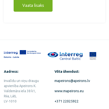
Vaata lisaks
Aadress:
Võta ühendust:
Invalīdu un viņu draugu
mapeirons@apeirons.lv
apvienība Apeirons K.
Valdemāra iela 38 k1,
www.mapeirons.eu
Riia, Läti,
LV-1010
+371 22025922