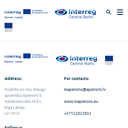
Skip
to
page
content
Address:
For contacts:
Invalīdu un viņu draugu
mapeirons@apeirons.lv
apvienība Apeirons K.
Valdemāra iela 38 k1,
www.mapeirons.eu
Rīga Latvija,
LV-1010
+37122025922
Follow us