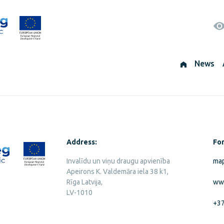
News
Address:
For
Invalīdu un viņu draugu apvienība
map
Apeirons K. Valdemāra iela 38 k1,
Rīga Latvija,
ww
LV-1010
+3