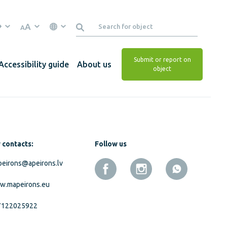
A
A
Submit or report on
Accessibility guide
About us
object
 contacts:
Follow us
eirons@apeirons.lv
w.mapeirons.eu
7122025922