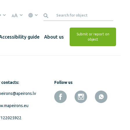
A
A
Submit or report on
Accessibility guide
About us
object
 contacts:
Follow us
eirons@apeirons.lv
w.mapeirons.eu
7122025922