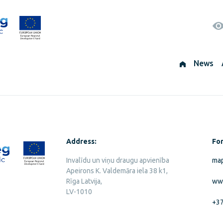
News
Address:
For
Invalīdu un viņu draugu apvienība
map
Apeirons K. Valdemāra iela 38 k1,
Rīga Latvija,
ww
LV-1010
+3