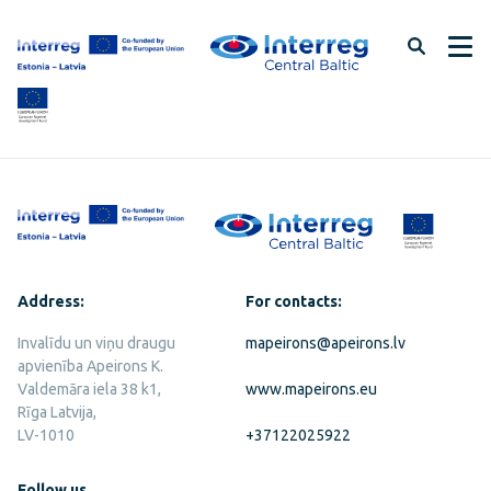
Skip
to
page
content
Address:
For contacts:
Invalīdu un viņu draugu
mapeirons@apeirons.lv
apvienība Apeirons K.
Valdemāra iela 38 k1,
www.mapeirons.eu
Rīga Latvija,
LV-1010
+37122025922
Follow us