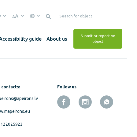
A
A
Submit or report on
Accessibility guide
About us
object
 contacts:
Follow us
eirons@apeirons.lv
w.mapeirons.eu
7122025922