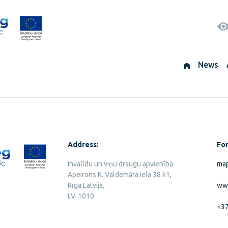
News
Address:
For
Invalīdu un viņu draugu apvienība
map
Apeirons K. Valdemāra iela 38 k1,
Rīga Latvija,
ww
LV-1010
+3