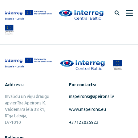
Skip
to
page
content
Address:
For contacts:
Invalīdu un viņu draugu
mapeirons@apeirons.lv
apvienība Apeirons K.
Valdemāra iela 38 k1,
www.mapeirons.eu
Rīga Latvija,
LV-1010
+37122025922
Follow us