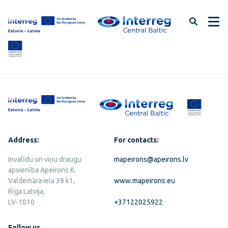
Skip
to
page
content
Address:
For contacts:
Invalīdu un viņu draugu
mapeirons@apeirons.lv
apvienība Apeirons K.
Valdemāra iela 38 k1,
www.mapeirons.eu
Rīga Latvija,
LV-1010
+37122025922
Follow us