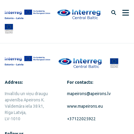
Skip
to
page
content
Address:
For contacts:
Invalīdu un viņu draugu
mapeirons@apeirons.lv
apvienība Apeirons K.
Valdemāra iela 38 k1,
www.mapeirons.eu
Rīga Latvija,
LV-1010
+37122025922
Follow us