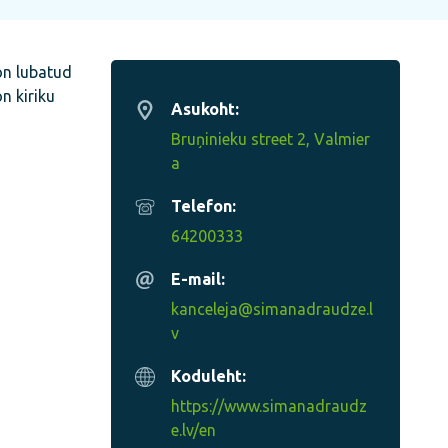
on lubatud
on kiriku
Asukoht:
Bruņinieku street 2, Valmier
a
Telefon:
64200333
E-mail:
kanceleja@simanadraudze.l
v
Koduleht:
https://www.simanadraudz
e.lv/en