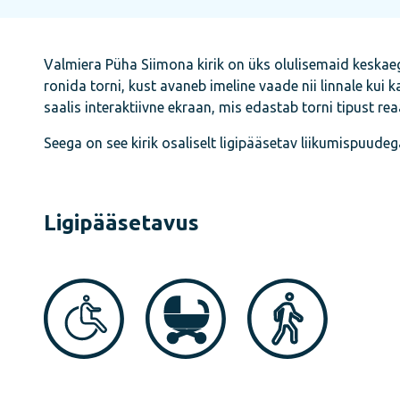
Valmiera Püha Siimona kirik on üks olulisemaid keskaegs
ronida torni, kust avaneb imeline vaade nii linnale kui ka
saalis interaktiivne ekraan, mis edastab torni tipust reaa
Seega on see kirik osaliselt ligipääsetav liikumispuudeg
Ligipääsetavus