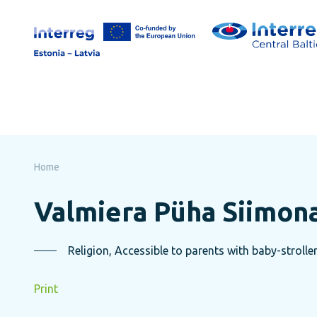
Skip
to
page
content
Home
Valmiera Püha Siimona
Religion, Accessible to parents with baby-stroller
Print