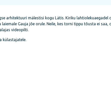
e arhitektuuri mälestisi kogu Lätis. Kiriku lahtiolekuaegadel 
 laiemale Gauja jõe orule. Neile, kes torni tippu tõusta ei saa, 
lajas videopilti.
a külastajatele.