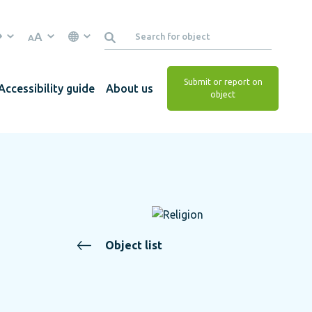
A
A
Submit or report on
Accessibility guide
About us
object
Object list