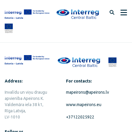
Skip
to
page
content
Address:
For contacts:
Invalīdu un viņu draugu
mapeirons@apeirons.lv
apvienība Apeirons K.
Valdemāra iela 38 k1,
www.mapeirons.eu
Rīga Latvija,
LV-1010
+37122025922
Follow us