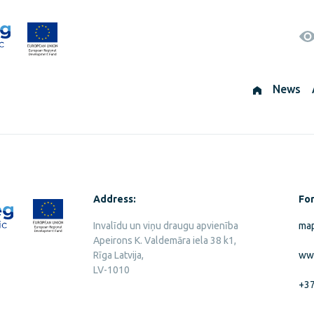
News
Address:
For
Invalīdu un viņu draugu apvienība
map
Apeirons K. Valdemāra iela 38 k1,
Rīga Latvija,
ww
LV-1010
+3