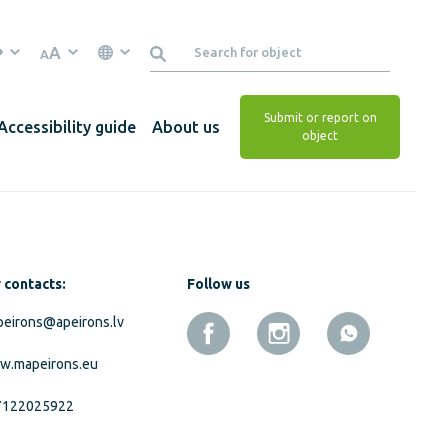
A
A
Submit or report on
Accessibility guide
About us
object
 contacts:
Follow us
eirons@apeirons.lv
w.mapeirons.eu
7122025922