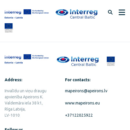
Skip
to
page
content
Address:
For contacts:
Invalīdu un viņu draugu
mapeirons@apeirons.lv
apvienība Apeirons K.
Valdemāra iela 38 k1,
www.mapeirons.eu
Rīga Latvija,
LV-1010
+37122025922
Follow us