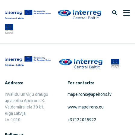
Skip
to
page
content
Address:
For contacts:
Invalīdu un viņu draugu
mapeirons@apeirons.lv
apvienība Apeirons K.
Valdemāra iela 38 k1,
www.mapeirons.eu
Rīga Latvija,
LV-1010
+37122025922
Follow us