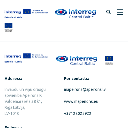
Skip
to
page
content
Address:
For contacts:
Invalīdu un viņu draugu
mapeirons@apeirons.lv
apvienība Apeirons K.
Valdemāra iela 38 k1,
www.mapeirons.eu
Rīga Latvija,
LV-1010
+37122025922
Follow us