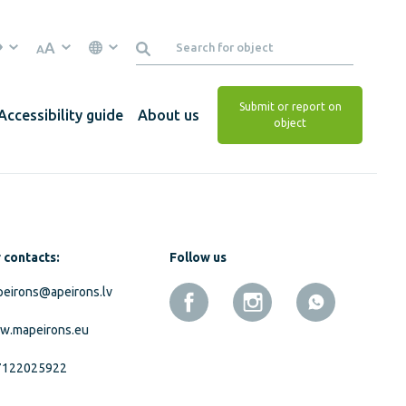
A
A
Submit or report on
Accessibility guide
About us
object
 contacts:
Follow us
eirons@apeirons.lv
w.mapeirons.eu
7122025922