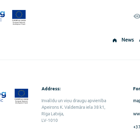
News
Address:
For
Invalīdu un viņu draugu apvienība
map
Apeirons K. Valdemāra iela 38 k1,
Rīga Latvija,
ww
LV-1010
+3