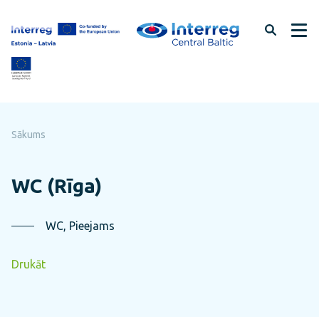
Pāriet
uz
lapas
saturu
Sākums
WC (Rīga)
WC, Pieejams
Drukāt