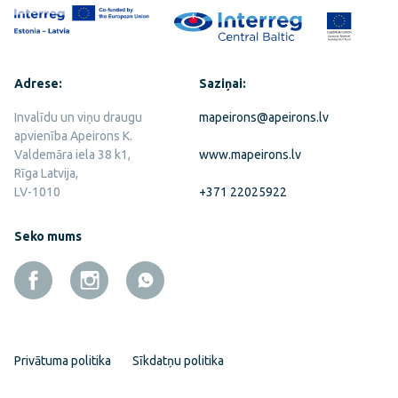
Adrese:
Saziņai:
Invalīdu un viņu draugu
mapeirons@apeirons.lv
apvienība Apeirons K.
Valdemāra iela 38 k1,
www.mapeirons.lv
Rīga Latvija,
LV-1010
+371 22025922
Seko mums
Privātuma politika
Sīkdatņu politika