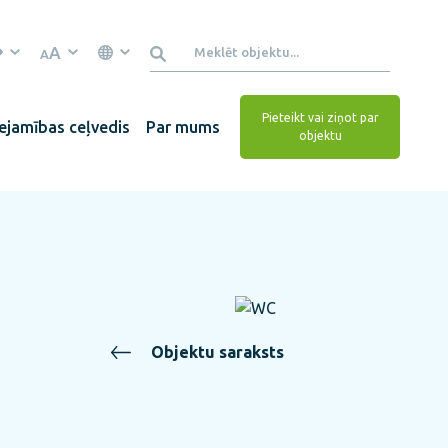
A
A
Pieteikt vai ziņot par
ejamības ceļvedis
Par mums
objektu
Objektu saraksts