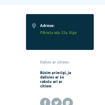
Adrese:
P.Brieža iela 33a, Rīga
Dalies ar citiem:
Būsim priecīgi, ja
dalīsies ar šo
rakstu arī ar
citiem