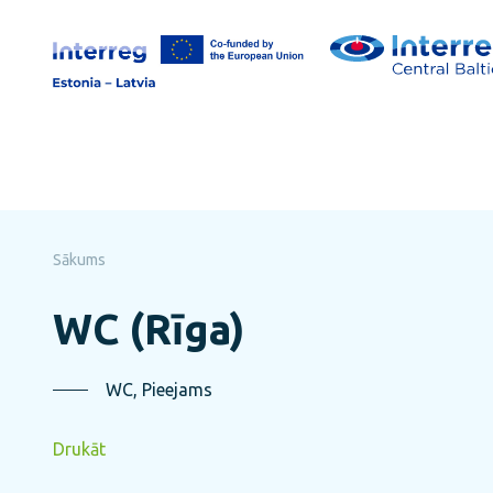
Pāriet
uz
lapas
saturu
Sākums
WC (Rīga)
WC, Pieejams
Drukāt