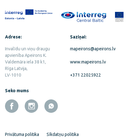
Adrese:
Saziņai:
Invalīdu un viņu draugu
mapeirons@apeirons.lv
apvienība Apeirons K.
Valdemāra iela 38 k1,
www.mapeirons.lv
Rīga Latvija,
LV-1010
+371 22025922
Seko mums
Privātuma politika
Sīkdatņu politika