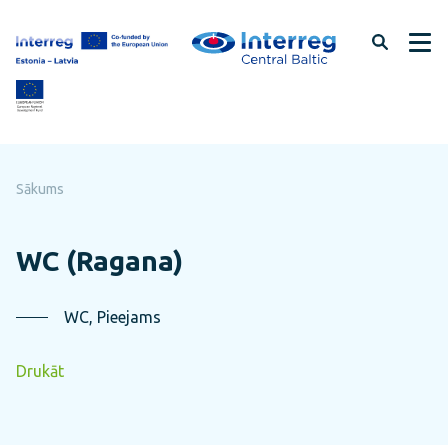
Pāriet
uz
lapas
saturu
Sākums
WC (Ragana)
WC, Pieejams
Drukāt