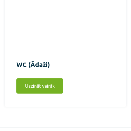
WC (Ādaži)
Uzzināt vairāk