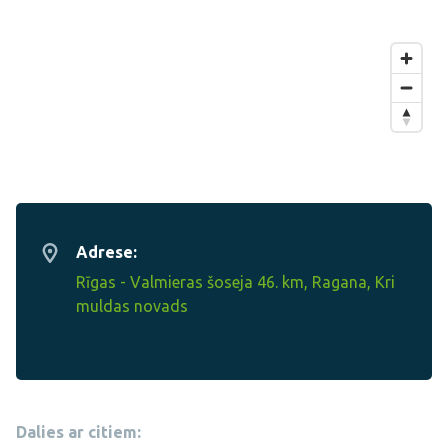
Adrese:
Rīgas - Valmieras šoseja 46. km, Ragana, Kri
muldas novads
Dalies ar citiem: