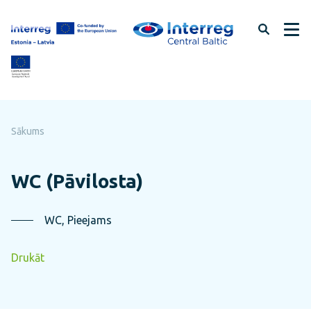
Pāriet
uz
lapas
saturu
Sākums
WC (Pāvilosta)
WC, Pieejams
Drukāt