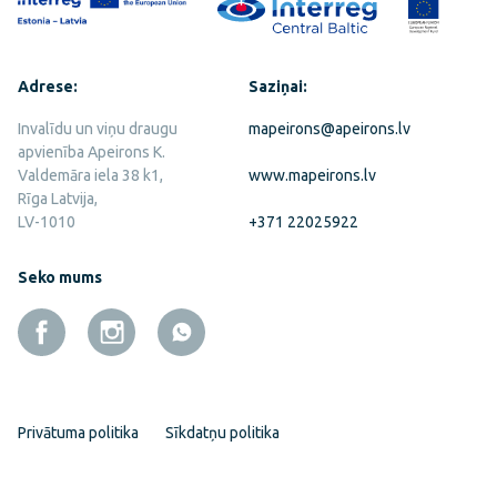
Adrese:
Saziņai:
Invalīdu un viņu draugu
mapeirons@apeirons.lv
apvienība Apeirons K.
Valdemāra iela 38 k1,
www.mapeirons.lv
Rīga Latvija,
LV-1010
+371 22025922
Seko mums
Privātuma politika
Sīkdatņu politika