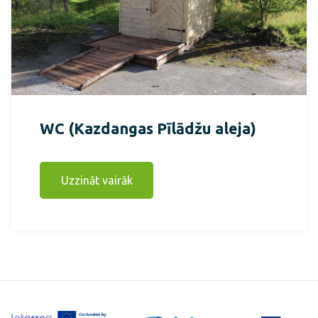
WC (Kazdangas Pīlādžu aleja)
Uzzināt vairāk