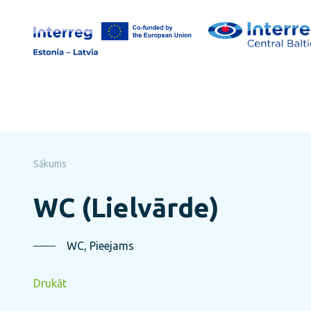
Pāriet
uz
lapas
saturu
Sākums
WC (Lielvārde)
WC, Pieejams
Drukāt