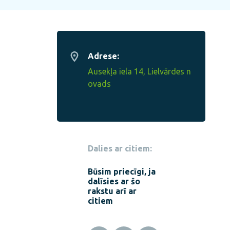
Adrese:
Ausekļa iela 14, Lielvārdes n
ovads
Dalies ar citiem:
Būsim priecīgi, ja
dalīsies ar šo
rakstu arī ar
citiem