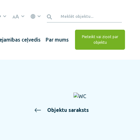
A
A
Pieteikt vai ziņot par
ejamības ceļvedis
Par mums
objektu
Objektu saraksts