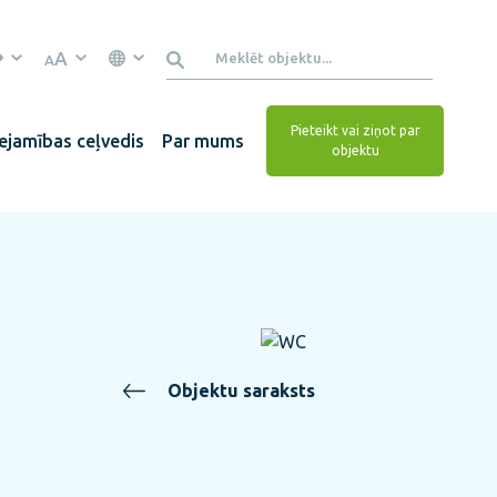
A
A
Pieteikt vai ziņot par
ejamības ceļvedis
Par mums
objektu
Objektu saraksts