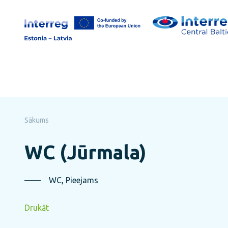
Pāriet
uz
lapas
saturu
Sākums
WC (Jūrmala)
WC, Pieejams
Drukāt