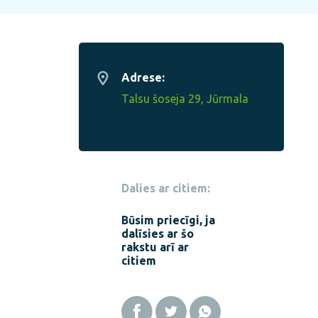
Adrese:
Talsu šoseja 29, Jūrmala
Dalies ar citiem:
Būsim priecīgi, ja
dalīsies ar šo
rakstu arī ar
citiem